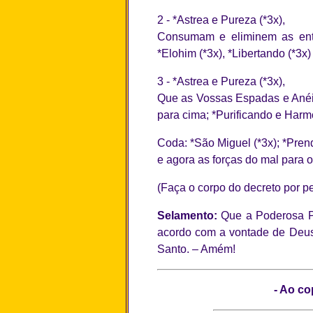
2 - *Astrea e Pureza (*3x),
Consumam e eliminem as enti
*Elohim (*3x), *Libertando (*3x)
3 - *Astrea e Pureza (*3x),
Que as Vossas Espadas e Anéis
para cima; *Purificando e Harmo
Coda: *São Miguel (*3x); *Pren
e agora as forças do mal para
(Faça o corpo do decreto por p
Selamento:
Que a Poderosa P
acordo com a vontade de Deus
Santo. – Amém!
- Ao co