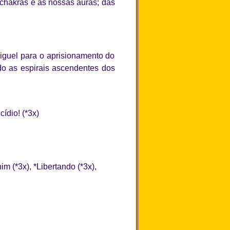
s chakras e as nossas auras; das
iguel para o aprisionamento do
o as espirais ascendentes dos
ídio! (*3x)
m (*3x), *Libertando (*3x),