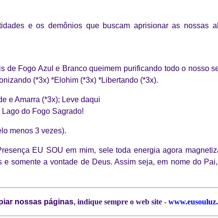
dades e os demônios que buscam aprisionar as nossas al
 de Fogo Azul e Branco queimem purificando todo o nosso ser
nizando (*3x) *Elohim (*3x) *Libertando (*3x).
de e Amarra (*3x); Leve daqui
 o Lago do Fogo Sagrado!
elo menos 3 vezes).
resença EU SOU em mim, sele toda energia agora magnetizad
 e somente a vontade de Deus. Assim seja, em nome do Pai, d
piar nossas páginas,
indique sempre o web site -
www.eusouluz