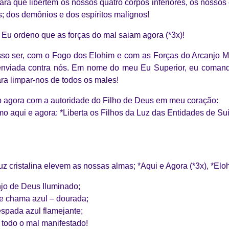
para que libertem os nossos quatro corpos inferiores, os nosso
; dos demônios e dos espíritos malignos!
Eu ordeno que as forças do mal saiam agora (*3x)!
sso ser, com o Fogo dos Elohim e com as Forças do Arcanjo M
enviada contra nós. Em nome do meu Eu Superior, eu comand
ara limpar-nos de todos os males!
gora com a autoridade do Filho de Deus em meu coração:
aqui e agora: *Liberta os Filhos da Luz das Entidades de Suic
 cristalina elevem as nossas almas; *Aqui e Agora (*3x), *Elohi
njo de Deus Iluminado;
e chama azul – dourada;
pada azul flamejante;
 todo o mal manifestado!