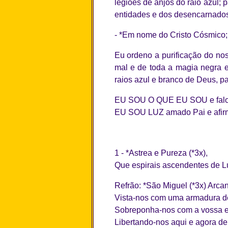
legiões de anjos do raio azul; 
entidades e dos desencarnados
- *Em nome do Cristo Cósmico; 
Eu ordeno a purificação do no
mal e de toda a magia negra 
raios azul e branco de Deus, p
EU SOU O QUE EU SOU e falo a
EU SOU LUZ amado Pai e afirmo 
1 - *Astrea e Pureza (*3x),
Que espirais ascendentes de Luz
Refrão: *São Miguel (*3x) Arca
Vista-nos com uma armadura d
Sobreponha-nos com a vossa es
Libertando-nos aqui e agora de