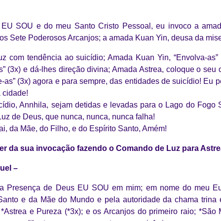
EU SOU e do meu Santo Cristo Pessoal, eu invoco a amada
os Sete Poderosos Arcanjos; a amada Kuan Yin, deusa da miseri
Luz com tendência ao suicídio; Amada Kuan Yin, “Envolva-as
” (3x) e dá-lhes direção divina; Amada Astrea, coloque o seu 
te-as” (3x) agora e para sempre, das entidades de suicídio! Eu 
 cidade!
cídio, Annhila, sejam detidas e levadas para o Lago do Fogo
Luz de Deus, que nunca, nunca, nunca falha!
, da Mãe, do Filho, e do Espírito Santo, Amém!
er da sua invocação fazendo o Comando de Luz para Astrea
uel –
a Presença de Deus EU SOU em mim; em nome do meu Eu 
Santo e da Mãe do Mundo e pela autoridade da chama trina 
*Astrea e Pureza (*3x); e os Arcanjos do primeiro raio; *São 