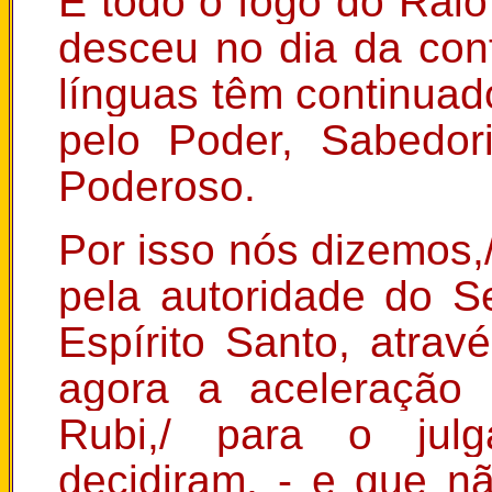
E todo o fogo do Raio
desceu no dia da con
línguas têm continuad
pelo Poder, Sabedo
Poderoso.
Por isso nós dizemos,
pela autoridade do S
Espírito Santo, atra
agora a aceleração 
Rubi,/ para o jul
decidiram, - e que n