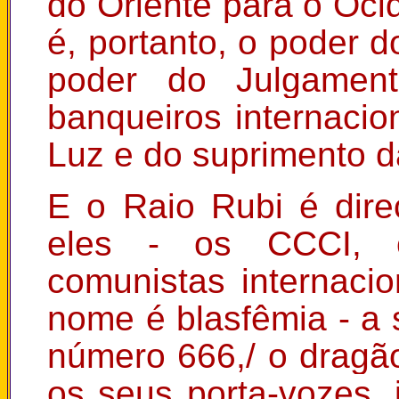
do Oriente para o Ocid
é, portanto, o poder 
poder do Julgamen
banqueiros internaci
Luz e do suprimento d
E o Raio Rubi é dir
eles - os CCCI, con
comunistas internacio
nome é blasfêmia - a
número 666,/ o dragã
os seus porta-vozes, 