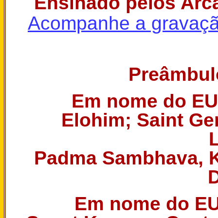
Ensinado pelos Arc
Acompanhe a gravação
Preâmbulo
Em nome do EU
Elohim; Saint Ge
Padma Sambhava, Ku
D
Em nome do E