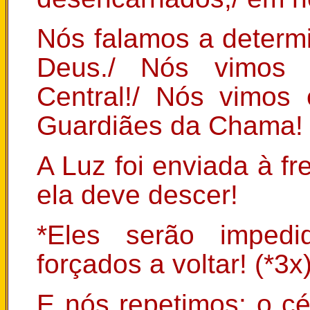
Nós falamos a deter
Deus./ Nós vimos 
Central!/ Nós vimos
Guardiães da Chama!
A Luz foi enviada à fre
ela deve descer!
*Eles serão impedi
forçados a voltar! (*3x
E nós repetimos: o cé