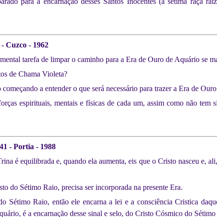
arado para a encarnação desses Santos Inocentes (a sétima raça raiz
 - Cuzco - 1962
ental tarefa de limpar o caminho para a Era de Ouro de Aquário se man
etos de Chama Violeta?
o começando a entender o que será necessário para trazer a Era de Our
rças espirituais, mentais e físicas de cada um, assim como não tem si
41 - Portia - 1988
a é equilibrada e, quando ela aumenta, eis que o Cristo nasceu e, ali,
sto do Sétimo Raio, precisa ser incorporada na presente Era.
Sétimo Raio, então ele encarna a lei e a consciência Cristica daque
Aquário, é a encarnação desse sinal e selo, do Cristo Cósmico do Sétimo