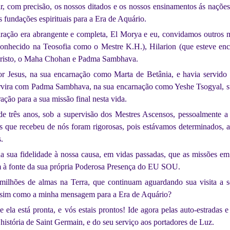
ir, com precisão, os nossos ditados e os nossos ensinamentos ás nações
 fundações espirituais para a Era de Aquário.
paração era abrangente e completa, El Morya e eu, convidamos outros m
conhecido na Teosofia como o Mestre K.H.), Hilarion (que esteve en
risto, o Maha Chohan e Padma Sambhava.
r Jesus, na sua encarnação como Marta de Betânia, e havia servido
Servira com Padma Sambhava, na sua encarnação como Yeshe Tsogyal, sua
ação para a sua missão final nesta vida.
de três anos, sob a supervisão dos Mestres Ascensos, pessoalmente
as que recebeu de nós foram rigorosas, pois estávamos determinados, 
.
a sua fidelidade à nossa causa, em vidas passadas, que as missões em
m à fonte da sua própria Poderosa Presença do EU SOU.
milhões de almas na Terra, que continuam aguardando sua visita a se
assim como a minha mensagem para a Era de Aquário?
e ela está pronta, e vós estais prontos! Ide agora pelas auto-estradas 
história de Saint Germain, e do seu serviço aos portadores de Luz.