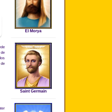
El Morya
ede
 de
dos
 de
Saint Germain
ter