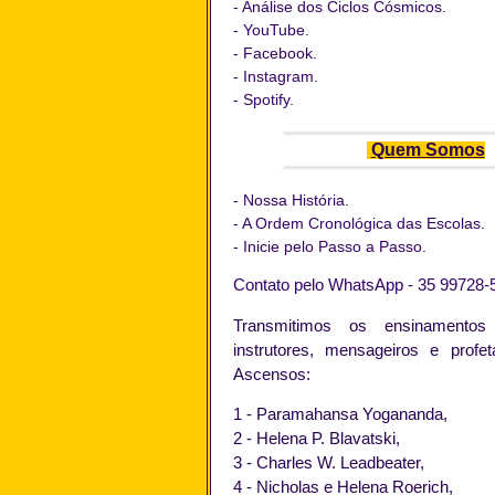
-
Análise dos Ciclos Cósmicos.
-
YouTube.
-
Facebook
.
-
Instagram.
-
Spotify
.
Quem Somos
-
Nossa História.
-
A Ordem Cronológica das Escolas.
-
Inicie pelo Passo a Passo
.
C
ontato pelo
WhatsApp - 35 99728-
Transmitimos os ensinamentos
instrutores, mensageiros e profe
Ascensos:
1 - Paramahansa Yogananda,
2 - Helena P. Blavatski,
3 - Charles W. Leadbeater,
4 - Nicholas e Helena Roerich,