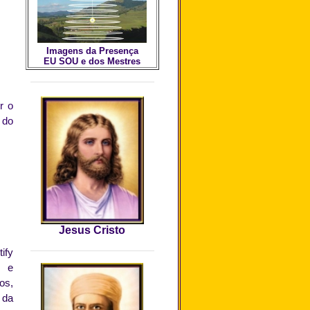
Imagens da
Presença
EU SOU e dos Mestres
r o
 do
Jesus Cristo
ify
s e
os,
 da