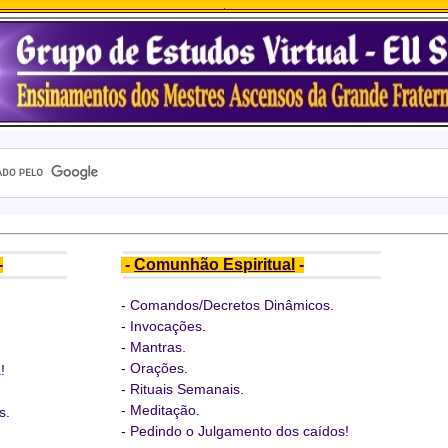
-
-
Comunhão Espiritual
-
-
Comandos/Decretos Dinâmicos
.
-
Invocações
.
-
Mantras
.
-
Orações.
!
-
Rituais Semanais
.
-
Meditação.
s.
-
Pedindo o Julgamento dos caídos!