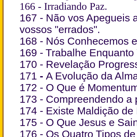
166 -
Irradiando Paz.
167 -
Não vos Apegueis a
vossos "errados".
168 -
Nós Conhecemos e 
169 -
Trabalhe Enquanto 
170 -
Revelação Progress
171
-
A Evolução da Alma
172 -
O Que é Momentu
173 -
Compreendendo a pr
174 -
Existe Maldição de
175 -
O Que Jesus e Sa
176 -
Os Quatro Tipos de