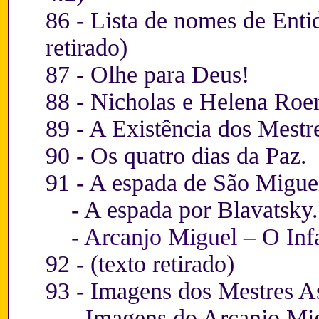
86 - Lista de nomes de Enti
retirado)
87 -
Olhe para Deus!
88 -
Nicholas e Helena Roer
89 -
A Existência dos Mestr
90 -
Os quatro dias da Paz
.
91 -
A espada de São Migue
-
A espada por Blavatsky.
-
Arcanjo Miguel – O Infa
92 -
(texto retirado)
93 -
Imagens
dos Mestres A
-
Imagens
do Arcanjo Mi