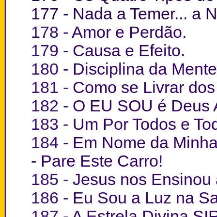
177 -
Nada a Temer... a N
178 -
Amor e Perdão.
179 -
Causa e Efeito.
180 -
Disciplina da Mente
181 -
Como se Livrar do
182 -
O EU SOU é Deus A
183 -
Um Por Todos e To
184 -
Em Nome da Minha
- Pare Este Carro!
185 -
Jesus nos Ensinou 
186 -
Eu Sou a Luz na S
187 -
A Estrela Divina S