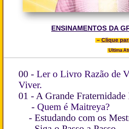
ENSINAMENTOS DA G
–
Clique par
Ultima At
00 -
Ler o Livro Razão de V
Viver.
01 -
A Grande Fraternidade
-
Quem é Maitreya?
-
Estudando com os Mest
-
Siga o Passo a Passo.