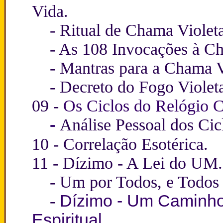
Vida.
-
Ritual de Chama Violet
-
As 108 Invocações à Ch
-
Mantras para a Chama V
-
Decreto do Fogo Violet
09 -
Os Ciclos do Relógio 
-
Análise Pessoal dos Ci
10 -
Correlação Esotérica
.
11 -
Dízimo - A Lei do UM
.
-
Um por Todos, e Todos
-
Dízimo - Um Caminho
Espiritual
.