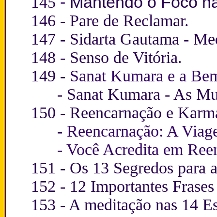
145
-
Mantendo o Foco na
146 -
Pare de Reclamar.
147 -
Sidarta Gautama - Me
148 -
Senso de Vitória.
149 -
Sanat Kumara e a Be
-
Sanat Kumara - As Mu
150 -
Reencarnação e Karma 
-
Reencarnação: A Viage
-
Você Acredita em Ree
151 -
Os 13 Segredos para a
152 -
12 Importantes Frases
153 -
A meditação nas 14 Es