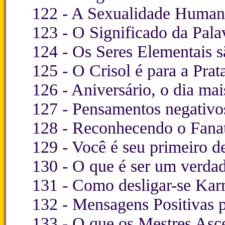
122 - A Sexualidade Humana
123 -
O Significado da Pala
124 -
Os Seres Elementais s
125 -
O Crisol é para a Prat
126 -
Aniversário, o dia ma
127 -
Pensamentos negativos
128 -
Reconhecendo o Fana
129 -
Você é seu primeiro d
130 -
O que é ser um verda
131 -
Como desligar-se Kar
132 -
Mensagens Positivas p
133 -
O que os Mestres Asce