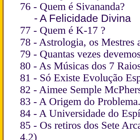
76 -
Quem é Sivananda?
-
A Felicidade Divina
77 -
Quem é K-17 ?
78 -
Astrologia, os Mestres
79 -
Quantas vezes devemos
80 -
As Músicas dos 7 Raios
81 -
Só Existe Evolução Esp
82 -
Aimee Semple McPher
83 -
A Origem do Problema
84 -
A Universidade do Espír
85 - Os retiros dos Sete Arc
4.2)