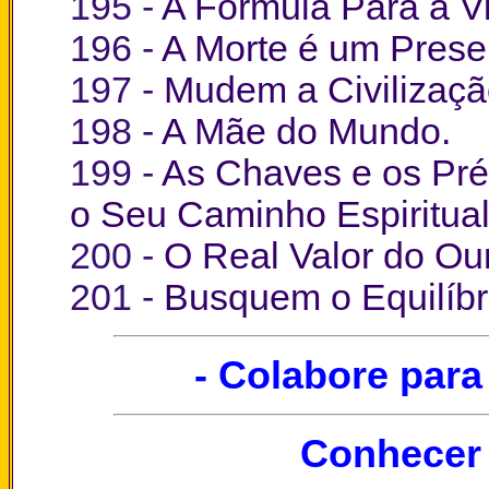
195 -
A Formula Para a Vi
196 -
A Morte é um Prese
197 -
Mudem a Civilizaçã
198 -
A Mãe do Mundo.
199 -
As Chaves e os Pré
o Seu Caminho Espiritual
200 -
O Real Valor do Ou
201 -
Busquem o Equilíbr
- Colabore para
Conhecer 