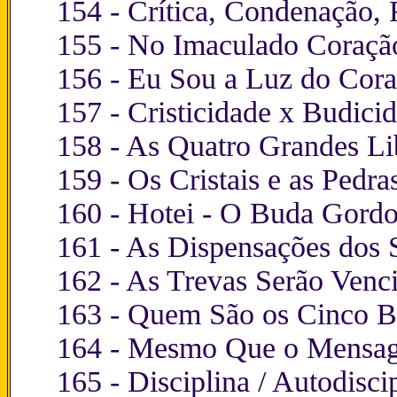
154 -
Crítica, Condenação,
155 -
No Imaculado Coração
156 -
Eu Sou a Luz do Cora
157 -
Cristicidade x Budici
158 -
As Quatro Grandes Li
159 -
Os Cristais e as Pedra
160 -
Hotei - O Buda Gordo
161 -
As Dispensações dos 
162 -
As Trevas Serão Venci
163 -
Quem São os Cinco B
164 -
Mesmo Que o Mensage
165 -
Disciplina / Autodiscip