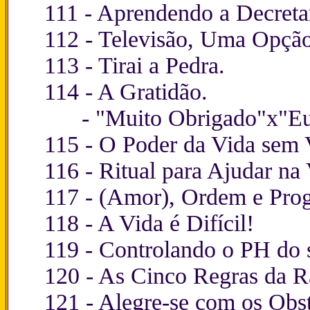
111 -
Aprendendo a Decreta
112 -
Televisão, Uma Opção 
113 -
Tirai a Pedra.
114 -
A Gratidão.
-
"Muito Obrigado"x"Eu
115 -
O Poder da Vida sem V
116 -
Ritual para Ajudar n
117 -
(Amor), Ordem e Prog
118 -
A Vida é Difícil!
119 -
Controlando o PH do 
120 -
As Cinco Regras da R
121 -
Alegre-se com os Obst