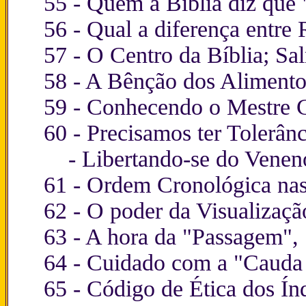
55 -
Quem a Bíblia diz que 
56 -
Qual a diferença entre
57 -
O Centro da Bíblia; Sa
58 -
A Bênção dos Alimento
59 -
Conhecendo o Mestre 
60 -
Precisamos ter Tolerânc
-
Libertando-se do Venen
61 -
Ordem Cronológica nas
62 -
O poder da Visualizaçã
63 -
A hora da "Passagem", 
64 -
Cuidado com a "Cauda
65 -
Código de Ética dos Ín