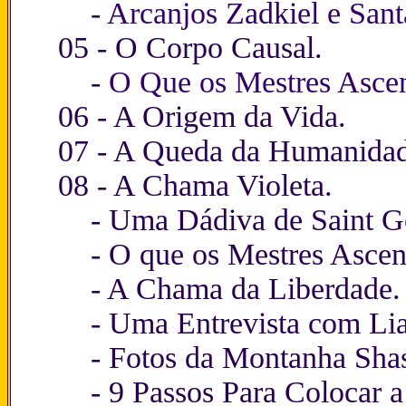
-
Arcanjos Zadkiel e Sant
05 -
O Corpo Causal
.
-
O Que os Mestres Asce
06 -
A Origem da Vida
.
07 -
A Queda da Humanida
08 -
A Chama Violeta
.
-
Uma Dádiva de Saint G
-
O que os Mestres Ascen
-
A Chama da Liberdade.
-
Uma Entrevista com Lia
-
Fotos da Montanha Sha
-
9 Passos Para Colocar 