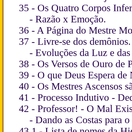
35 -
Os Quatro Corpos Infer
-
Razão x Emoção.
36 -
A Página do Mestre Mo
37 -
Livre-se dos demônios.
-
Evoluções da Luz e das 
38 -
Os Versos de Ouro de P
39 -
O que Deus Espera de 
40 -
Os Mestres Ascensos s
41 -
Processo Indutivo - De
42 -
Professor! - O Mal Exi
-
Dando as Costas para o
43.1 -
Lista de nomes da Hi