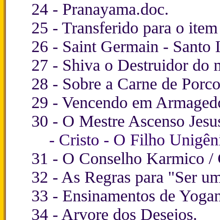
24 -
Pranayama.doc
.
25 - Transferido para o ite
26 -
Saint Germain - Santo 
27 -
Shiva o Destruidor do 
28 -
Sobre a Carne de Porc
29 -
Vencendo em Armaged
30 -
O Mestre Ascenso Jesu
-
Cristo - O Filho Unigên
31 -
O Conselho Karmico / 
32 -
As Regras para "Ser 
33 -
Ensinamentos de Yoga
34 -
Arvore dos Desejos.