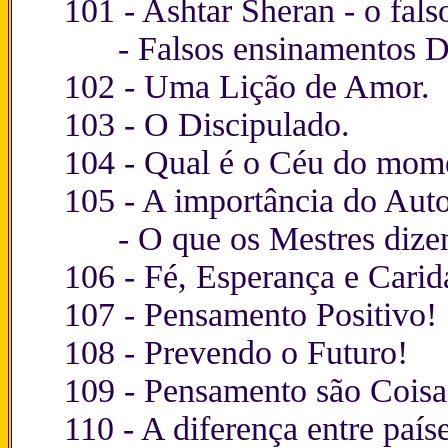
101 -
Ashtar Sheran - o fal
-
Falsos ensinamentos 
102 -
Uma Lição de Amor.
103 -
O Discipulado.
104 -
Qual é o Céu do mom
105 -
A importância do Aut
-
O que os Mestres dize
106 -
Fé, Esperança e Carid
107 -
Pensamento Positivo!
108 -
Prevendo o Futuro!
109 -
Pensamento são Coisas
110 -
A diferença entre paíse