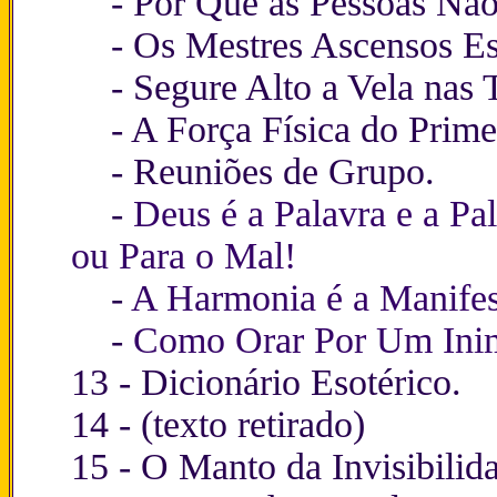
-
Por Que as Pessoas Nã
-
Os Mestres Ascensos Es
-
Segure Alto a Vela nas 
-
A Força Física do Prime
-
Reuniões de Grupo
.
-
Deus é a Palavra e a P
ou Para o Mal!
-
A Harmonia é a Manife
-
Como Orar Por Um Ini
13 -
Dicionário Esotérico
.
14 - (texto retirado)
15 -
O Manto da Invisibilid