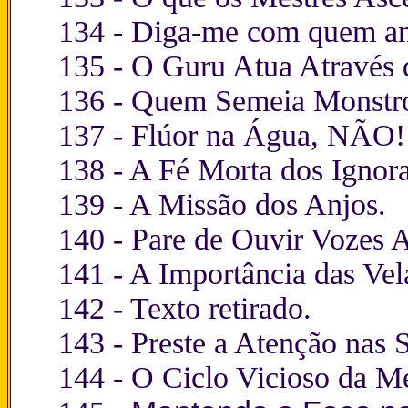
134 -
Diga-me com quem an
135 -
O Guru Atua Através d
136 -
Quem Semeia Monstros
137 -
Flúor na Água, NÃO!
138 -
A Fé Morta dos Ignora
139 -
A Missão dos Anjos.
140 -
Pare de Ouvir Vozes 
141 -
A Importância das Ve
142 - Texto retirado.
143 -
Preste a Atenção nas 
144 -
O Ciclo Vicioso da Me